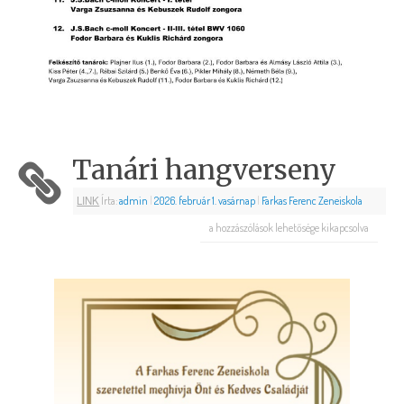
Tanári hangverseny
LINK
Írta:
admin
|
2026. február 1. vasárnap
|
Farkas Ferenc Zeneiskola
a hozzászólások lehetősége kikapcsolva