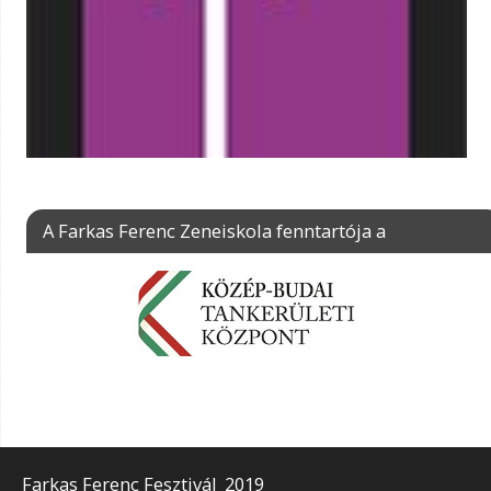
A Farkas Ferenc Zeneiskola fenntartója a
Farkas Ferenc Fesztivál_2019