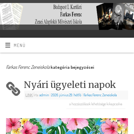
MENÜ
Farkas Ferenc Zeneiskola
kategória bejegyzései
Nyári ügyeleti napok
LINK
Írta:
admin
|
2026. június 29. hétfő
|
Farkas Ferenc Zeneiskola
a hozzászólások lehetősége kikapcsolva