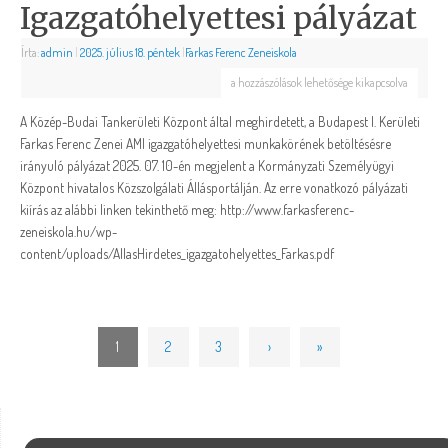
Igazgatóhelyettesi pályázat
Írta:
admin
|
2025. július 18. péntek
|
Farkas Ferenc Zeneiskola
a hozzászólások lehetősége kikapcsolva
A Közép-Budai Tankerületi Központ által meghirdetett, a Budapest I. Kerületi
Farkas Ferenc Zenei AMI igazgatóhelyettesi munkakörének betöltésésre
irányuló pályázat 2025. 07. 10-én megjelent a Kormányzati Személyügyi
Központ hivatalos Közszolgálati Állásportálján. Az erre vonatkozó pályázati
kiírás az alábbi linken tekinthető meg: http://www.farkasferenc-
zeneiskola.hu/wp-
content/uploads/AllasHirdetes_igazgatohelyettes_Farkas.pdf
1
2
3
›
»