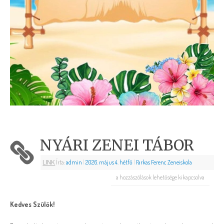
NYÁRI ZENEI TÁBOR
LINK
Írta:
admin
|
2026. május 4. hétfő
|
Farkas Ferenc Zeneiskola
a hozzászólások lehetősége kikapcsolva
Kedves Szülők!