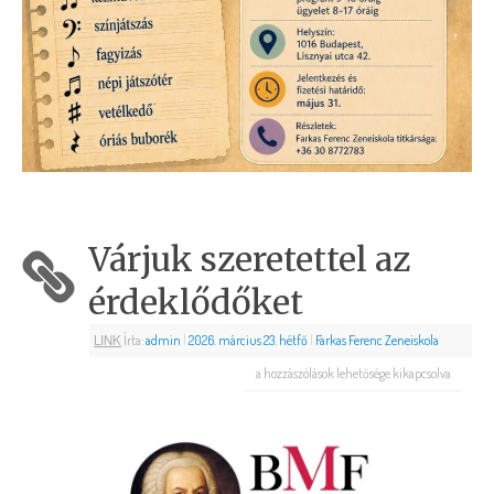
Várjuk szeretettel az
érdeklődőket
LINK
Írta:
admin
|
2026. március 23. hétfő
|
Farkas Ferenc Zeneiskola
a hozzászólások lehetősége kikapcsolva