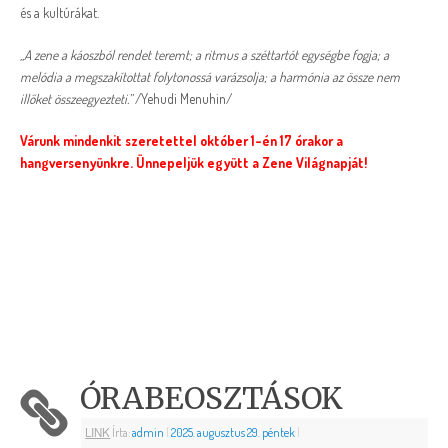
és a kultúrákat.
„A zene a káoszból rendet teremt; a ritmus a széttartót egységbe fogja; a
melódia a megszakítottat folytonossá varázsolja; a harmónia az össze nem
illőket összeegyezteti.”
/Yehudi Menuhin/
Várunk mindenkit szeretettel október 1-én 17 órakor a
hangversenyünkre. Ünnepeljük együtt a Zene Világnapját!
ÓRABEOSZTÁSOK
LINK
Írta:
admin
|
2025. augusztus 29. péntek
|