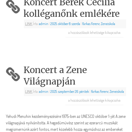
Koncert Berek Cecília
kolléganőnk emlékére
LINK
Írta:
admin
|
2025. október 8. szerda
|
Farkas Ferenc Zeneiskola
a hozzászólások lehetősége kikapcsolva
Koncert a Zene
Világnapján
LINK
Írta:
admin
|
2025. szeptember 26. péntek
|
Farkas Ferenc Zeneiskola
a hozzászólások lehetősége kikapcsolva
Yehudi Menuhin kezdeményezésére 1975-ben az UNESCO október 1-jét A zene
világnapjává nyilvánította. A hegedűművész szerint az ezerarcú muzsikát
megismernünk azért fontos, mert közelebb hozza egymáshoz az embereket