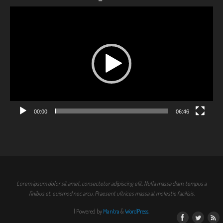
Videólejátszó
00:00
06:46
Lorem ipsum dolor sit amet, consectetur adipiscing elit. Nulla massa diam, tempus a
finibus et, euismod nec arcu. Praesent ultrices massa at molestie facilisis.
| Powered by
Mantra
&
WordPress.