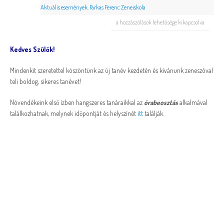
Aktuális események
,
Farkas Ferenc Zeneiskola
a hozzászólások lehetősége kikapcsolva
Kedves Szülők!
Mindenkit szeretettel köszöntünk az új tanév kezdetén és kívánunk zeneszóval
teli boldog, sikeres tanévet!
Növendékeink első ízben hangszeres tanáraikkal az
órabeosztás
alkalmával
találkozhatnak, melynek időpontját és helyszínét
itt
találják.