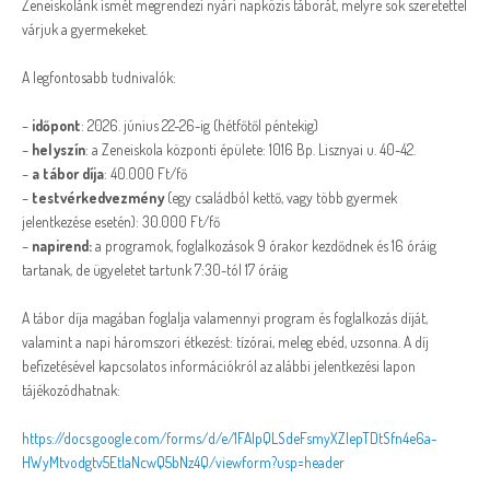
Zeneiskolánk ismét megrendezi nyári napközis táborát, melyre sok szeretettel
várjuk a gyermekeket.
A legfontosabb tudnivalók:
–
időpont
: 2026. június 22-26-ig (hétfőtől péntekig)
–
helyszín
: a Zeneiskola központi épülete: 1016 Bp. Lisznyai u. 40-42.
–
a tábor díja
: 40.000 Ft/fő
–
testvérkedvezmény
(egy családból kettő, vagy több gyermek
jelentkezése esetén): 30.000 Ft/fő
–
napirend:
a programok, foglalkozások 9 órakor kezdődnek és 16 óráig
tartanak, de ügyeletet tartunk 7:30-tól 17 óráig
A tábor díja magában foglalja valamennyi program és foglalkozás díját,
valamint a napi háromszori étkezést: tízórai, meleg ebéd, uzsonna. A díj
befizetésével kapcsolatos információkról az alábbi jelentkezési lapon
tájékozódhatnak:
https://docs.google.com/forms/
d/e/
1FAIpQLSdeFsmyXZlepTDtSfn4e6a-
HWyMtvodgtv5EtlaNcwQ5bNz4Q/
viewform?usp=header