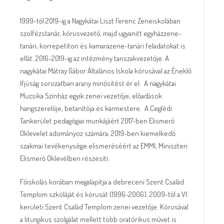
1999-től 2019-ig a Nagykátai Liszt Ferenc Zeneiskolában
szolfézstanár, kórusvezető, majd ugyanitt egyházzene-
tanári, korrepetítori és kamarazene-tanári feladatokat is
ellát. 2016-2019-ig az intézmény tanszakvezetője. A
nagykátai Mátray Gábor Általános Iskola kórusával az Éneklő
Ifjúság sorozatban arany minősítést ér el. A nagykátai
Muzsika Színház egyik zenei vezetője, előadások
hangszerelője, betanítója és karmestere. A Ceglédi
Tankerület pedagógiai munkájáért 2017-ben Elismerő
Oklevelet adományoz számára, 2019-ben kiemelkedő
szakmai tevékenysége elismeréséért az EMMI, Miniszteri
Elismerő Oklevélben részesíti.
Főiskolás korában megalapítja a debreceni Szent Család
Templom szkóláját és kórusát (1996-2006). 2009-től a VI.
kerületi Szent Család Templom zenei vezetője. Kórusával
a liturgikus szolgálat mellett több oratórikus művet is