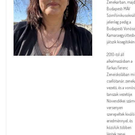
Zenekarban, majd
Budapesti MÁV
Szimfónikusoknál
jelenleg pedig a
Budapesti Vonós
Kamaraegyüttesb
játszik kisegítőkén
2010-től áll
alkalmazásban a
Farkas Ferenc
Zeneiskolában mi
csellótanár, zenek
vezető, és a vonós
tanszak vezetője.
Növendékei szám
versenyen
szerepeltek kiváló
eredménnyel, és
közülük többen
léptek zenei