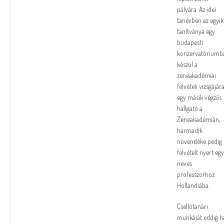
pályára. Az idei
tanévben az egyik
tanítványa egy
budapesti
konzervatóriumb
készül a
zeneakadémiai
felvételi vizsgájára
egy másik végzős
hallgató a
Zeneakadémián,
harmadik
növendéke pedig
felvételt nyert eg
neves
professzorhoz
Hollandiába.
Csellótanári
munkáját eddig h