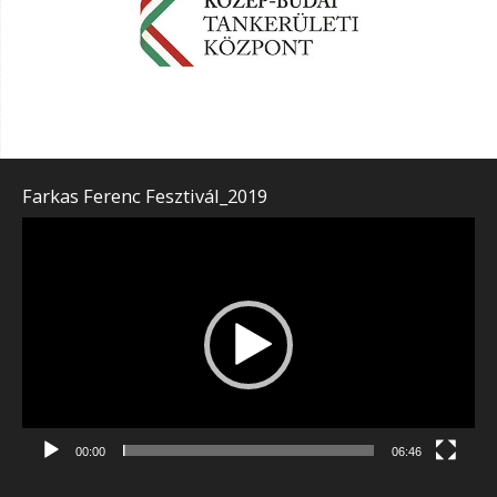
Farkas Ferenc Fesztivál_2019
Videólejátszó
00:00
06:46