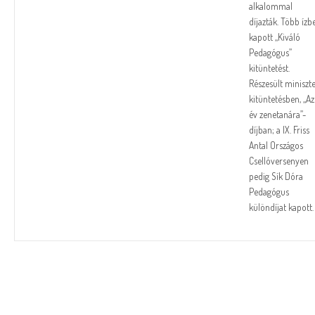
alkalommal
díjazták. Több ízb
kapott „Kiváló
Pedagógus”
kitüntetést.
Részesült miniszte
kitüntetésben, „Az
év zenetanára”-
díjban; a IX. Friss
Antal Országos
Csellóversenyen
pedig Sík Dóra
Pedagógus
különdíjat kapott.