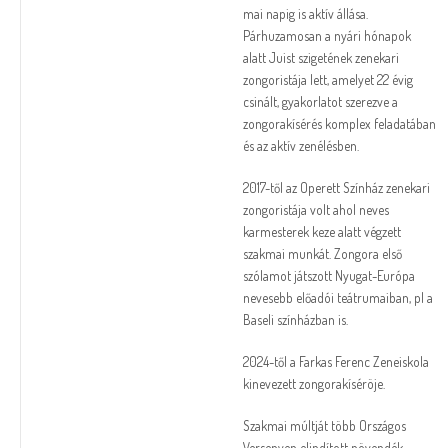
mai napig is aktív állása.
Párhuzamosan a nyári hónapok
alatt Juist szigetének zenekari
zongoristája lett, amelyet 22 évig
csinált, gyakorlatot szerezve a
zongorakísérés komplex feladatában
és az aktív zenélésben.
2017-től az Operett Színház zenekari
zongoristája volt ahol neves
karmesterek keze alatt végzett
szakmai munkát. Zongora első
szólamot játszott Nyugat-Európa
nevesebb előadói teátrumaiban, pl a
Baseli színházban is.
2024-től a Farkas Ferenc Zeneiskola
kinevezett zongorakíséröje.
Szakmai múltját több Országos
Versenyen elindított növendék