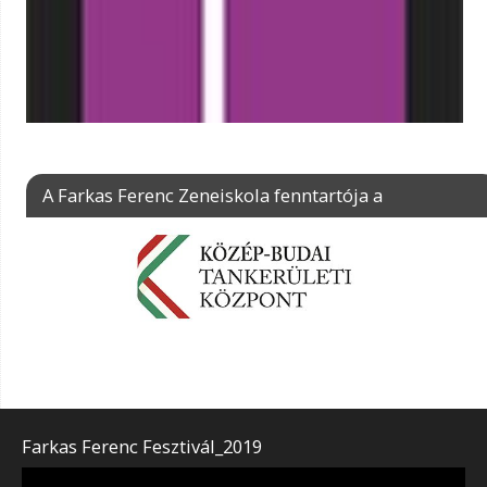
A Farkas Ferenc Zeneiskola fenntartója a
Farkas Ferenc Fesztivál_2019
Videólejátszó