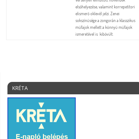
elsőhelyezése, valamint korrepetítori
elismerő oklevél jelzi. Zenei
sokszínűsége a zongorán a klasszikus
műfajok mellett a könnyű műfajok
ismeretével is kibővült.
KRÉTA