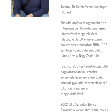
Tanárai: Dr. Kerek Ferenc, Weninger
Richárd
Friss diplomásként ugyanebben az
intézményben főiskolai tanársegéd
kinevezéssel zongorakísérői
feladatokat látott el neves zenei
szakemberek tanszakain 1994-1996
ig: Maczák János klarinét, Bálint
János fuvola, Nagy Zsolt tuba.
1996-tól 2001-ig Németország több
nagyvárosában volt zenekari
zongorista és zongorakísérő, ahol
színpadi gyakorlatot szerzett, napi 2-
3 koncert rendszeres
megvalósításával.
2002-től a Szabolcsi Bence
Zeneiskola korrepetítora lett, mely a