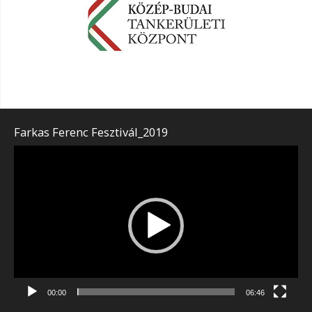
Farkas Ferenc Fesztivál_2019
Videólejátszó
00:00
06:46