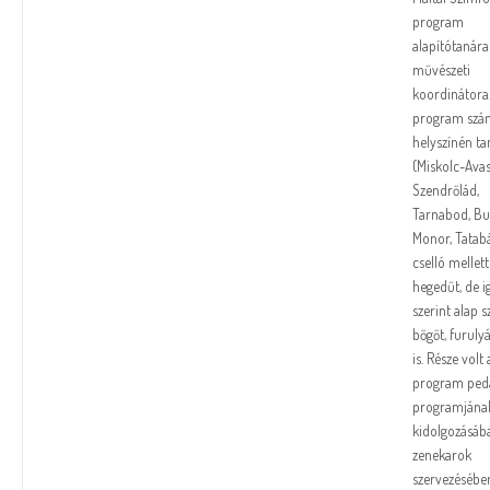
program
alapítótanára
művészeti
koordinátora
program szá
helyszínén ta
(Miskolc-Avas
Szendrőlád,
Tarnabod, Bu
Monor, Tatab
cselló mellett
hegedűt, de i
szerint alap s
bőgőt, furulyá
is. Része volt 
program ped
programjána
kidolgozásáb
zenekarok
szervezésében,