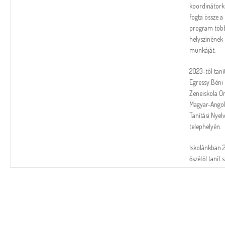
koordinátork
fogta össze a
program töb
helyszínének
munkáját.
2023-tól taní
Egressy Béni
Zeneiskola O
Magyar-Angol
Tanítási Nyel
telephelyén.
Iskolánkban 
őszétől tanít s