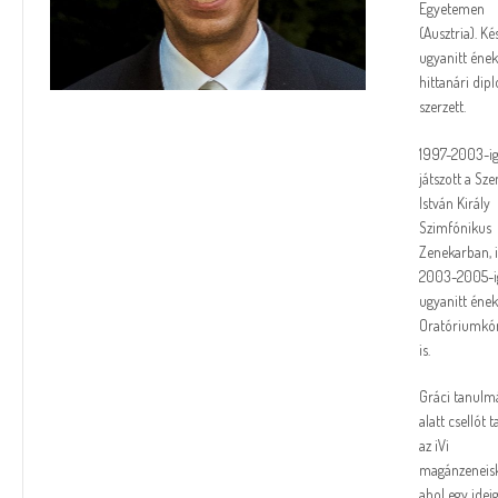
Egyetemen
(Ausztria). K
ugyanitt ének
hittanári dip
szerzett.
1997-2003-i
játszott a Sze
István Király
Szimfónikus
Zenekarban, i
2003-2005-i
ugyanitt ének
Oratóriumkó
is.
Gráci tanulm
alatt csellót t
az iVi
magánzeneisk
ahol egy idei