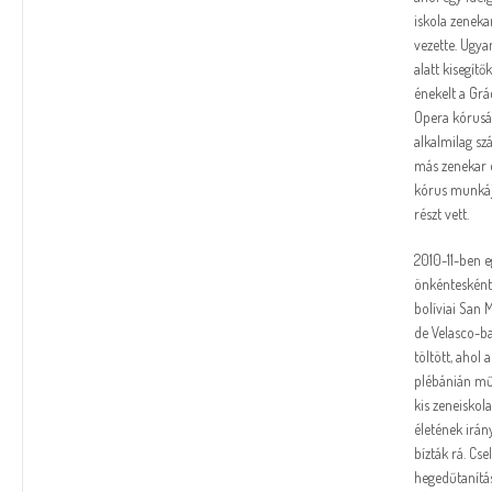
iskola zenekar
vezette. Ugya
alatt kisegítő
énekelt a Grá
Opera kórusá
alkalmilag s
más zenekar 
kórus munkáj
részt vett.
2010-11-ben e
önkéntesként
bolíviai San 
de Velasco-b
töltött, ahol a
plébánián m
kis zeneiskol
életének irán
bízták rá. Cse
hegedűtanítá