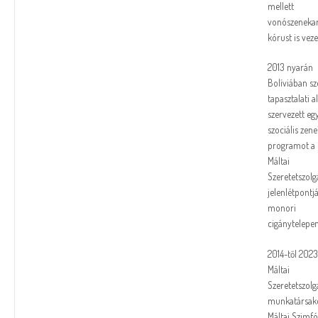
mellett
vonószenekar
kórust is veze
2013 nyarán
Bolíviában sz
tapasztalati a
szervezett eg
szociális zene
programot a
Máltai
Szeretetszolg
jelenlétpontj
monori
cigánytelepen
2014-től 2023
Máltai
Szeretetszolg
munkatársak
Máltai Szimfó