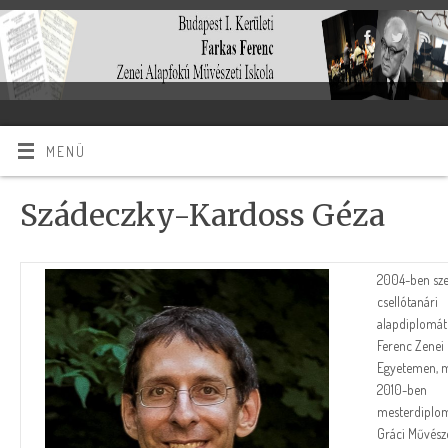
MENÜ
Szádeczky-Kardoss Géza
2004-ben sze
csellótanári
alapdiplomát 
Ferenc Zenei
Egyetemen, 
2010-ben
mesterdiplom
Gráci Művész