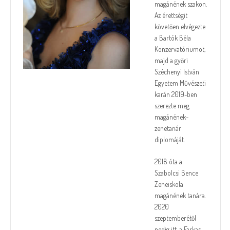
magánének szakon.
Az érettségit
követően elvégezte
a Bartók Béla
Konzervatóriumot,
majd a győri
Széchenyi István
Egyetem Művészeti
karán 2019-ben
szerezte meg
magánének-
zenetanár
diplomáját.
2018 óta a
Szabolcsi Bence
Zeneiskola
magánének tanára.
2020
szeptemberétől
pedig itt, a Farkas