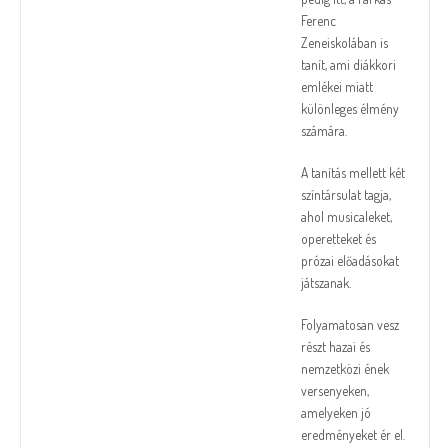
Ferenc
Zeneiskolában is
tanít, ami diákkori
emlékei miatt
különleges élmény
számára.
A tanítás mellett két
színtársulat tagja,
ahol musicaleket,
operetteket és
prózai előadásokat
játszanak.
Folyamatosan vesz
részt hazai és
nemzetközi ének
versenyeken,
amelyeken jó
eredményeket ér el.