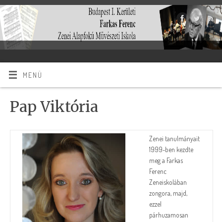
MENÜ
Pap Viktória
Zenei tanulmányait
1999-ben kezdte
meg a Farkas
Ferenc
Zeneiskolában
zongora, majd,
ezzel
párhuzamosan