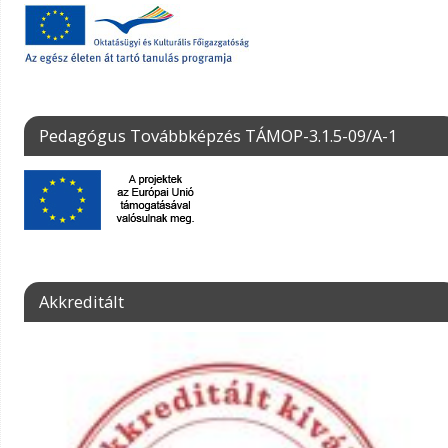
Pedagógus Továbbképzés TÁMOP-3.1.5-09/A-1
Akkreditált