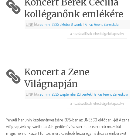
Koncert Berek Cecília
kolléganőnk emlékére
LINK
Írta:
admin
|
2025. október 8. szerda
|
Farkas Ferenc Zeneiskola
a hozzászólások lehetősége kikapcsolva
Koncert a Zene
Világnapján
LINK
Írta:
admin
|
2025. szeptember 26. péntek
|
Farkas Ferenc Zeneiskola
a hozzászólások lehetősége kikapcsolva
Yehudi Menuhin kezdeményezésére 1975-ben az UNESCO október 1-jét A zene
világnapjává nyilvánította. A hegedűművész szerint az ezerarcú muzsikát
megismernünk azért fontos, mert közelebb hozza egymáshoz az embereket