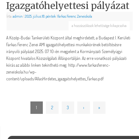
Igazgatóhelyettesi pályázat
Írta:
admin
|
2025. július 18. péntek
|
Farkas Ferenc Zeneiskola
a hozzászólások lehetősége kikapcsolva
A Közép-Budai Tankerületi Központ által meghirdetett, a Budapest I. Kerületi
Farkas Ferenc Zenei AMI igazgatóhelyettesi munkakörének betöltésésre
irányuló pályázat 2025. 07. 10-én megjelent a Kormányzati Személyügyi
Központ hivatalos Közszolgálati Állásportálján. Az erre vonatkozó pályázati
kiírás az alábbi linken tekinthető meg: http://www.farkasferenc-
zeneiskola.hu/wp-
content/uploads/AllasHirdetes_igazgatohelyettes_Farkas.pdf
1
2
3
›
»