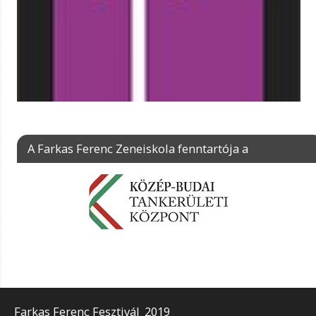
A Farkas Ferenc Zeneiskola fenntartója a
Farkas Ferenc Fesztivál_2019