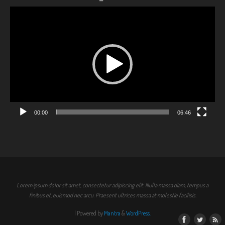
Videólejátszó
00:00
06:46
Lorem ipsum dolor sit amet, consectetur adipiscing elit. Nulla massa diam, tempus a
finibus et, euismod nec arcu. Praesent ultrices massa at molestie facilisis.
| Powered by
Mantra
&
WordPress.