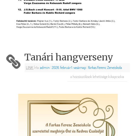
Tanári hangverseny
LINK
Írta:
admin
|
2026. február 1. vasárnap
|
Farkas Ferenc Zeneiskola
a hozzászólások lehetősége kikapcsolva