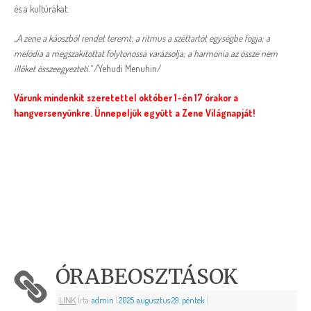
és a kultúrákat.
„A zene a káoszból rendet teremt; a ritmus a széttartót egységbe fogja; a
melódia a megszakítottat folytonossá varázsolja; a harmónia az össze nem
illőket összeegyezteti.”
/Yehudi Menuhin/
Várunk mindenkit szeretettel október 1-én 17 órakor a
hangversenyünkre. Ünnepeljük együtt a Zene Világnapját!
ÓRABEOSZTÁSOK
LINK
Írta:
admin
|
2025. augusztus 29. péntek
|