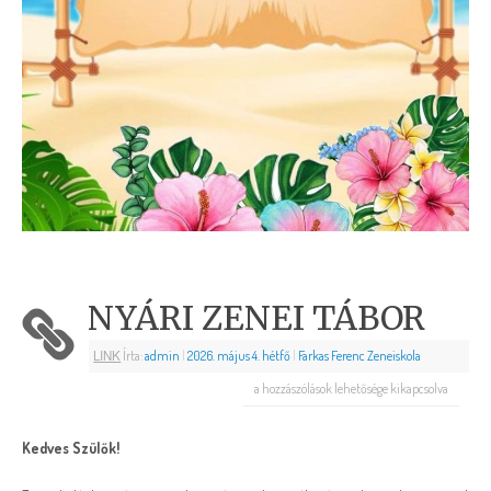
NYÁRI ZENEI TÁBOR
LINK
Írta:
admin
|
2026. május 4. hétfő
|
Farkas Ferenc Zeneiskola
a hozzászólások lehetősége kikapcsolva
Kedves Szülők!