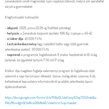
Zeneiskolánk ismét megrendezi nyári napközis táborát, melyre sok szeretettel
várjuk a gyermekeket.
A legfontosabb tudnivalók:
–
időpont
: 2026. június 22-26-ig (hétfőtől péntekig)
–
helyszín
: a Zeneiskola központi épülete: 1016 Bp. Lisznyai u. 40-42.
–
a tábor díja
: 40.000 Ft/fő
–
testvérkedvezmény
(egy családból kettő, vagy több gyermek
jelentkezése esetén): 30.000 Ft/fő
–
napirend:
a programok, foglalkozások 9 órakor kezdődnek és 16 óráig
tartanak, de ügyeletet tartunk 7:30-tól 17 óráig
A tábor díja magában foglalja valamennyi program és foglalkozás díját,
valamint a napi háromszori étkezést: tízórai, meleg ebéd, uzsonna. A díj
befizetésével kapcsolatos információkról az alábbi jelentkezési lapon
tájékozódhatnak:
https://docs.google.com/forms/
d/e/
1FAIpQLSdeFsmyXZlepTDtSfn4e6a-
HWyMtvodgtv5EtlaNcwQ5bNz4Q/
viewform?usp=header