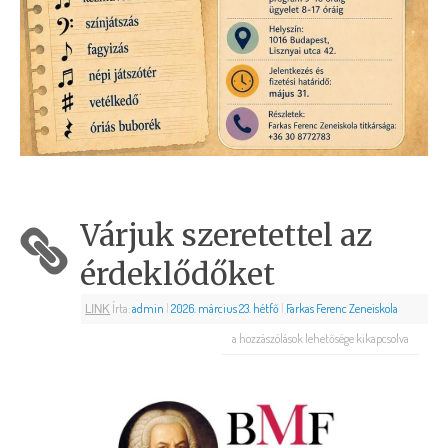
Várjuk szeretettel az
érdeklődőket
LINK
Írta:
admin
|
2026. március 23. hétfő
|
Farkas Ferenc Zeneiskola
a hozzászólások lehetősége kikapcsolva