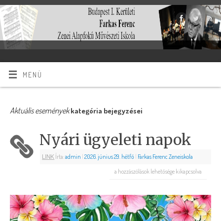
MENÜ
Aktuális események
kategória bejegyzései
Nyári ügyeleti napok
LINK
Írta:
admin
|
2026. június 29. hétfő
|
Farkas Ferenc Zeneiskola
a hozzászólások lehetősége kikapcsolva