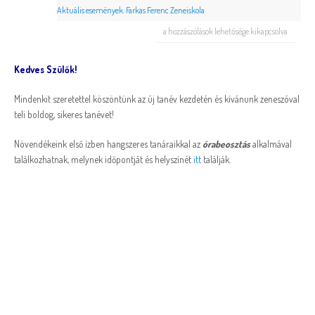
Aktuális események
,
Farkas Ferenc Zeneiskola
a hozzászólások lehetősége kikapcsolva
Kedves Szülők!
Mindenkit szeretettel köszöntünk az új tanév kezdetén és kívánunk zeneszóval
teli boldog, sikeres tanévet!
Növendékeink első ízben hangszeres tanáraikkal az
órabeosztás
alkalmával
találkozhatnak, melynek időpontját és helyszínét
itt
találják.