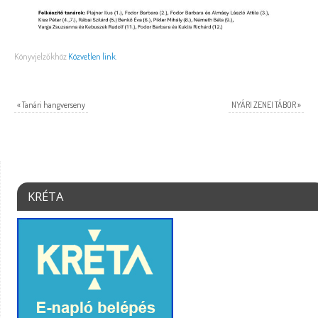
Könyvjelzőkhöz
Közvetlen link
.
«
Tanári hangverseny
NYÁRI ZENEI TÁBOR
»
KRÉTA