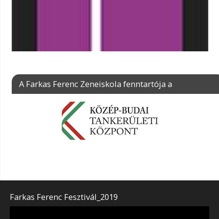
A Farkas Ferenc Zeneiskola fenntartója a
Farkas Ferenc Fesztivál_2019
Videólejátszó