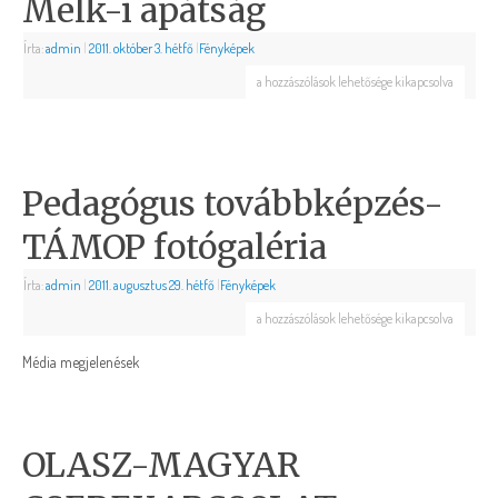
Melk-i apátság
Írta:
admin
|
2011. október 3. hétfő
|
Fényképek
a hozzászólások lehetősége kikapcsolva
Pedagógus továbbképzés-
TÁMOP fotógaléria
Írta:
admin
|
2011. augusztus 29. hétfő
|
Fényképek
a hozzászólások lehetősége kikapcsolva
Média megjelenések
OLASZ-MAGYAR