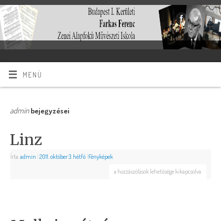
MENÜ
admin
bejegyzései
Linz
Írta:
admin
|
2011. október 3. hétfő
|
Fényképek
a hozzászólások lehetősége kikapcsolva