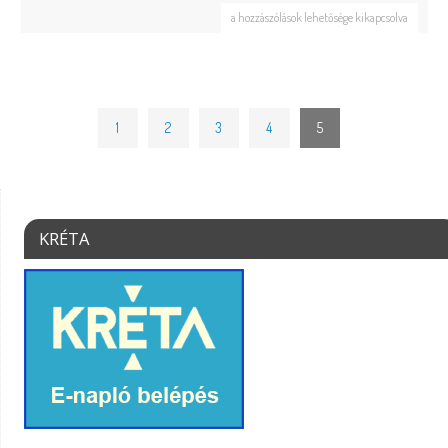
a hozzászólások lehetősége kikapcsolva
1
2
3
4
5
KRÉTA