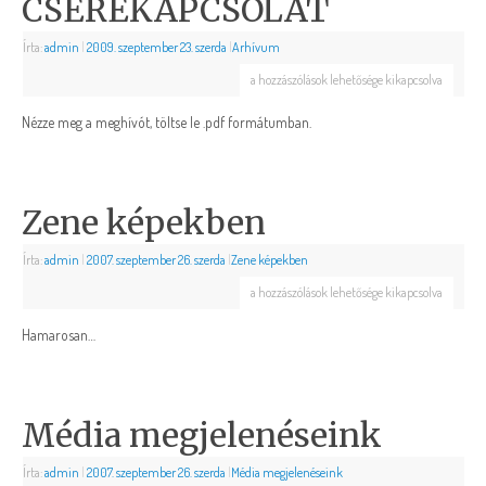
CSEREKAPCSOLAT
Írta:
admin
|
2009. szeptember 23. szerda
|
Arhívum
a hozzászólások lehetősége kikapcsolva
Nézze meg a meghívót, töltse le .pdf formátumban.
Zene képekben
Írta:
admin
|
2007. szeptember 26. szerda
|
Zene képekben
a hozzászólások lehetősége kikapcsolva
Hamarosan…
Média megjelenéseink
Írta:
admin
|
2007. szeptember 26. szerda
|
Média megjelenéseink