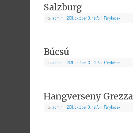
Salzburg
Írta:
admin
|
2011. október 3. hétfő
|
Fényképek
Búcsú
Írta:
admin
|
2011. október 3. hétfő
|
Fényképek
Hangverseny Grezz
Írta:
admin
|
2011. október 3. hétfő
|
Fényképek