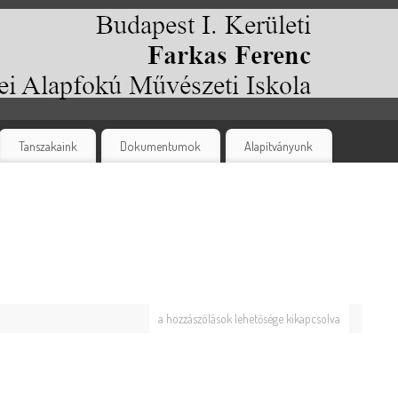
Tanszakaink
Dokumentumok
Alapítványunk
a hozzászólások lehetősége kikapcsolva