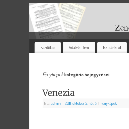
Kezdőlap
Adatvédelem
Iskolánkról
Fényképek
kategória bejegyzései
Venezia
Írta:
admin
|
2011. október 3. hétfő
|
Fényképek