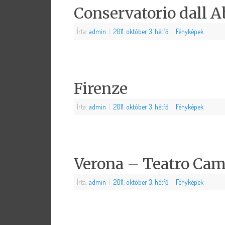
Conservatorio dall A
Írta:
admin
|
2011. október 3. hétfő
|
Fényképek
Firenze
Írta:
admin
|
2011. október 3. hétfő
|
Fényképek
Verona – Teatro Ca
Írta:
admin
|
2011. október 3. hétfő
|
Fényképek